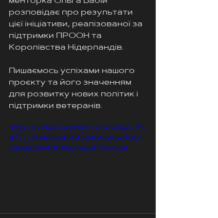
менторка Ольга Бабій 
розповідає про результати 
цієї ініціативи, реалізованої за 
підтримки ПРООН та 
Королівства Нідерландів.
Пишаємось успіхами нашого 
проєкту та його значенням 
для розвитку нових політик і 
підтримки ветеранів.
https://video.wixstatic.com/video/35
4f27_f6463a45f93d4b6a95df00c
7e8da3441/1080p/mp4/file.mp4