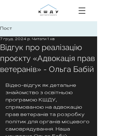
Пост
7 груд. 2024 р.
Читати 1 хв
Відгук про реалізацію
проєкту «Адвокація прав
ветеранів» - Ольга Бабій
Відео-відгук як детальне 
знайомство з освітньою 
програмою КШДУ, 
спрямованою на адвокацію 
прав ветеранів та розробку 
політик для органів місцевого 
самоврядування. Наша 