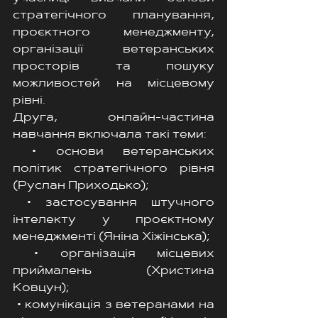
стратегічного планування, 
проєктного менеджменту, 
організації ветеранських 
просторів та пошуку 
можливостей на місцевому 
рівні.
Друга, онлайн-частина 
навчання включала такі теми:
 • основи ветеранських 
політик стратегічного рівня 
(Руслан Приходько);
 • застосування штучного 
інтелекту у проєктному 
менеджменті (Яніна Хіжінська);
 • організація місцевих 
приймалень (Христина 
Ковцун);
 • комунікація з ветеранами на 