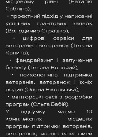
місцевому рівні (Наталія 
Сабліна);
 • проєктний підхід у написанні 
успішних грантових заявок 
(Володимир Страшко);
 • цифрові сервіси для 
ветеранів і ветеранок (Тетяна 
Калита);
 • фандрайзинг і залучення 
бізнесу (Тетяна Волочай);
 • психологічна підтримка 
ветеранів, ветеранок і їхніх 
родин (Олена Нікольська);
 • менторські сесії з розробки 
програм (Ольга Бабій).
У підсумку маємо 10 
комплексних місцевих 
програм підтримки ветеранів, 
ветеранок, членів їхніх сімей 