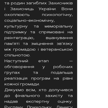
та родин загиблих Захисників 
і Захисниць України. Вони 
охоплюють психологічну, 
соціально-економічну, 
культурну та меморіальну 
підтримку та спрямовані на 
реінтеграцію, вшанування 
пам’яті та зміцнення зв’язку 
між громадою і ветеранською 
спільнотою. 
Наступний етап  — 
обговорення у робочих 
групах та подальша 
реалізація програм на рівні 
кожної громади.
Дякуємо всім, хто долучився 
до фінального захисту та 
надав експертну оцінку: 
Руслану Приходьку, Денису 