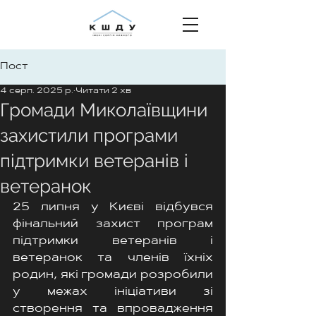
Пост
4 серп. 2025 р.
Читати 2 хв
Громади Миколаївщини
захистили програми
підтримки ветеранів і
ветеранок
25 липня у Києві відбувся 
фінальний захист програм 
підтримки ветеранів і 
ветеранок та членів їхніх 
родин, які громади розробили 
у межах ініціативи зі 
створення та впровадження 