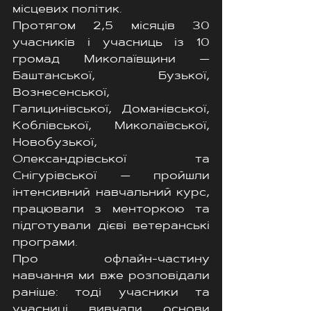
місцевих політик.
Протягом 2,5 місяців 30 
учасників і учасниць із 10 
громад Миколаївщини — 
Баштанської, Бузької, 
Вознесенської, 
Галицинівської, Доманівської, 
Коблівської, Миколаївської, 
Новобузької, 
Олександрівської та 
Снігурівської — пройшли 
інтенсивний навчальний курс, 
працювали з менторкою та 
підготували дієві ветеранські 
програми.
Про офлайн-частину 
навчання ми вже розповідали 
раніше: тоді учасники та 
учасниці вивчали основи 