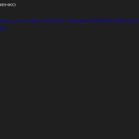
ченко
xstatic.com/video/354f27_b7eab0192fa146afb23e
mp4