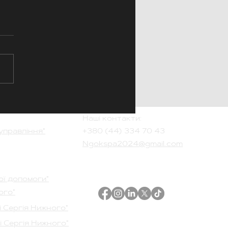
ргетична стійкість та
лежність громад»
Наші контакти:
управління"
+380 (44
) 334 70 43
Ngokspa2024@gmail.com
ої допомоги"
ого"
і Сергія Нижного"
і Сергія Нижного"