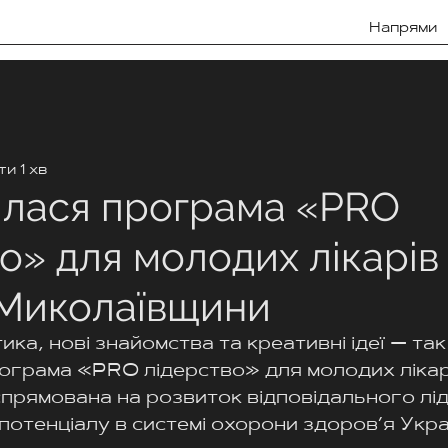
Напрями
и 1 хв
лася програма «PRO
о» для молодих лікарів 
 Миколаївщини
ка, нові знайомства та креативні ідеї — так
грама «PRO лідерство» для молодих лікарів
прямована на розвиток відповідального лід
потенціалу в системі охорони здоров’я Укра