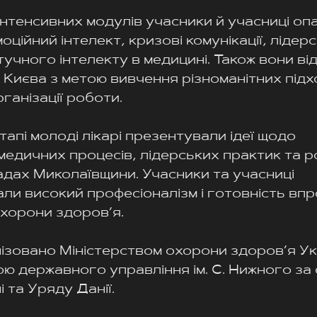
нтенсивних модулів учасники й учасниці оп
ційний інтелект, кризові комунікації, лідерс
учного інтелекту в медицині. Також вони від
 Києва з метою вивчення різноманітних підхо
ганізації роботи.
апі молоді лікарі презентували ідеї щодо 
едичних процесів, лідерських практик та р
адах Миколаївщини. Учасники та учасниці 
и високий професіоналізм і готовність вп
охорони здоров’я.
зовано Міністерством охорони здоров’я Укр
ю державного управління ім. С. Нижного за
 та Уряду Данії.