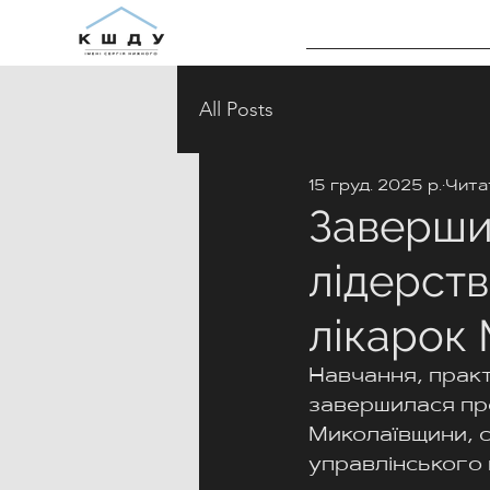
All Posts
15 груд. 2025 р.
Читат
Заверши
лідерств
лікарок
Навчання, практи
завершилася про
Миколаївщини, с
управлінського 