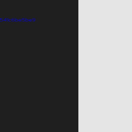
3541c6be5be9