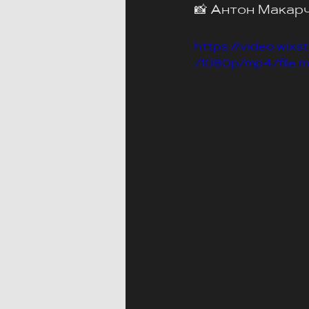
📸 Антон Макар
https://video.wi
/1080p/mp4/file.