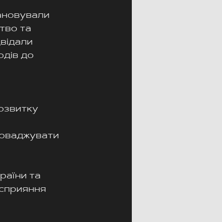
ановували 
тво та 
відали 
дів до 
озвитку 
роваджувати 
аїни та 
 сприяння 