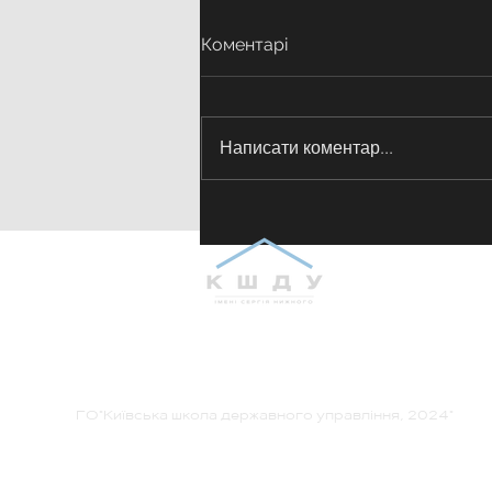
Коментарі
Написати коментар...
Панельна дискусія
«Ветеранська політика:
регіональний рівень»
ГО"Київська школа державного управління, 2024"