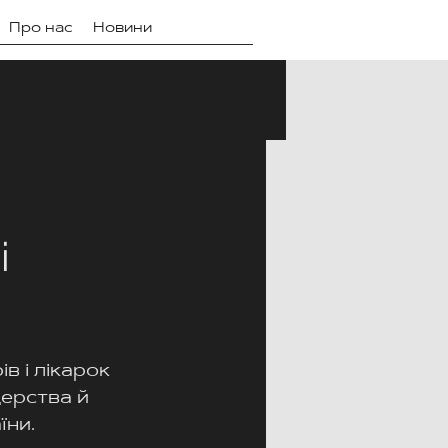
Про нас
Новини
і
 
 і лікарок 
ерства й 
їни.