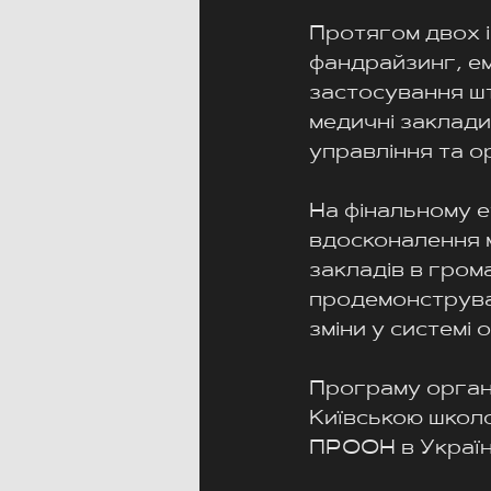
Протягом двох і
фандрайзинг, емо
застосування шт
медичні заклади
управління та ор
На фінальному ет
вдосконалення м
закладів в гром
продемонструвал
зміни у системі 
Програму органі
Київською школо
ПРООН в Україні