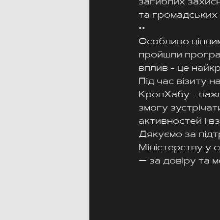
загиблих захисн
та громадських 
••
Особливо цінним
пройшли програм
вплив - це найкр
Під час візиту 
КропХабу - важл
змогу зустрічат
активностей і в
Дякуємо за під
Міністерству у 
— за довіру та 