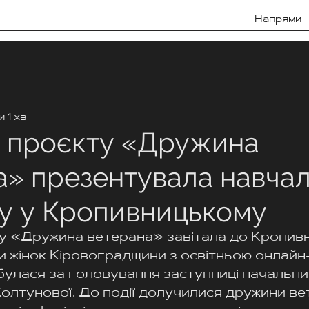
Напрями
 1 хв
 проєкту «Дружина
а» презентувала навча
у у Кропивницькому
у «Дружина ветерана» завітала до Кропивн
и жінок Кіровоградщини з освітньою онлайн
булася за головування заступниці начальн
лтунової. До події долучилися дружини вет