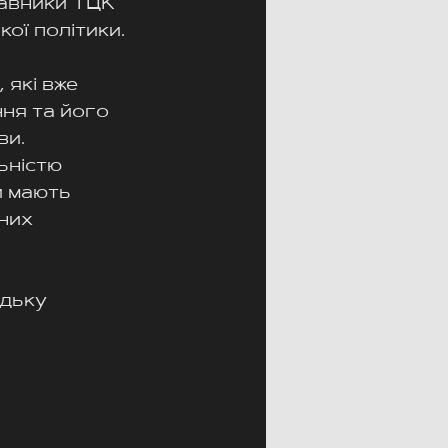
тавники ТЦК 
кої політики.
які вже 
ня та його 
ви.
ьністю 
и мають 
них 
одьку