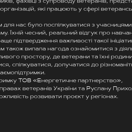
иків, фахівці з супроводу ветеранів, предс
організацій, які працюють у сфері ветерансь
 для нас було поспілкуватися з учасницями, 
у. Їхній чесний, реальний відгук про навчан
аще підтвердження важливості такої ініціати
нам також випала нагода ознайомитися з діял
ивого простору, де ветерани та їхні родин
ися, спілкуватися, долучатися до різноманіт
заємопідтримки.
тримку ТОВ «Енергетичне партнерство»,
справах ветеранів України та Руслану Прих
можливість розвивати проєкт у регіонах.