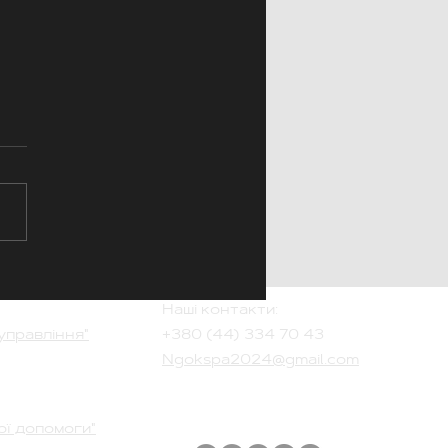
ргетична стійкість та
лежність громад»
Наші контакти:
управління"
+380 (44
) 334 70 43
Ngokspa2024@gmail.com
ої допомоги"