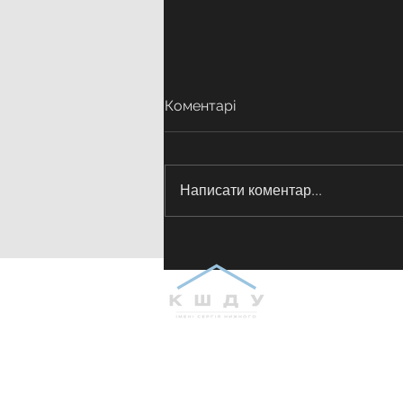
Коментарі
Написати коментар...
Панельна дискусія
«Ветеранська політика:
регіональний рівень»