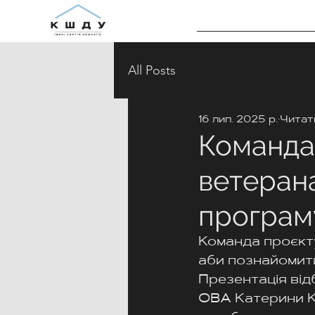
All Posts
16 лип. 2025 р.
Читати
Команда
ветеран
програм
Команда проєкт
аби познайомит
Презентація від
ОВА Катерини Ко