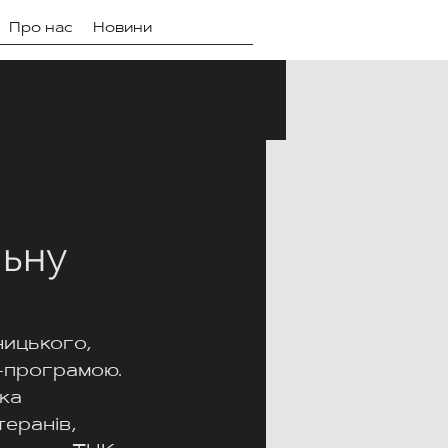
Про нас
Новини
льну
ицького, 
-програмою.
ика
еранів, 