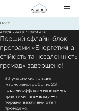
Пост
2 груд. 2025 р.
Читати 2 хв
Перший офлайн-блок
програми «Енергетична
стійкість та незалежність
громад» завершено!
32 учасники, три дні 
інтенсивної роботи, 23 
години оффлайн навчання, 
практики та аналізу — і 
перший важливий етап 
пройдено.