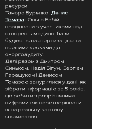
ресурси.
Тамара Буренко, 
Денис 
Томаза
 і Ольга Бабій 
працювали з учасниками над 
створенням єдиної бази 
будівель, паспортизацією та 
першими кроками до 
енергоаудиту.
Далі разом з Дмитром 
Синьком, Надія Бігун, Сергієм 
Гаращуком і Денисом 
Томазою занурилися у дані: як 
зібрати інформацію за 5 років, 
що робити з розрізненими 
цифрами і як перетворювати 
їх на реальну картину 
споживання.