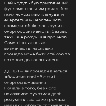
Цей модуль був присвячений 
фундаментальним речам, без 
яких неможливо планувати 
енергетичну незалежність 
громади: облік, дані, аудит, 
енергоефективність і базове 
технічне розуміння процесів. 
Саме ті питання, які 
визначають, наскільки 
громада може бути стійкою та 
готовою до навантажень.
ДЕНЬ 1 — як громади вчаться 
«бачити» свої об’єкти і 
енергоспоживання
Почали з того, без чого 
неможливо рухатися далі: 
розуміння, що саме громада 
має і як ці об’єкти споживають 