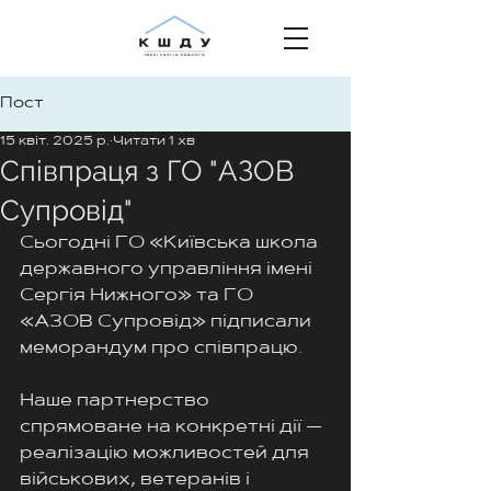
Пост
15 квіт. 2025 р.
Читати 1 хв
Співпраця з ГО "АЗОВ
Супровід"
Сьогодні ГО «Київська школа 
державного управління імені 
Сергія Нижного» та ГО 
«АЗОВ Супровід» підписали 
меморандум про співпрацю.
Наше партнерство 
спрямоване на конкретні дії — 
реалізацію можливостей для 
військових, ветеранів і 