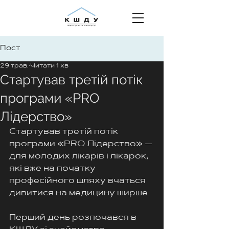
Пост
29 трав.
Читати 1 хв
Стартував третій потік
програми «PRO
Лідерство»
Стартував третій потік 
програми «PRO Лідерство» — 
для молодих лікарів і лікарок, 
які вже на початку 
професійного шляху вчаться 
дивитися на медицину ширше.
Перший день розпочався в 