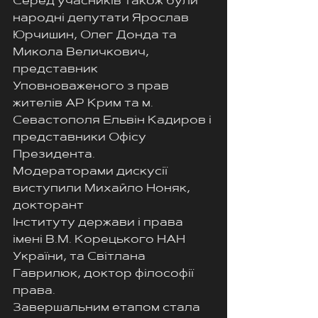
Серед учасників також були 
народні депутати Ярослав
Юрчишин, Олег Донда та 
Микола Величкович, 
представник
Уповноваженого з прав 
жителів АР Крим та м. 
Севастополя Ельвін Кадиров і 
представники Офісу 
Президента.
Модераторами дискусії 
виступили Михайло Ноняк, 
докторант
Інституту держави і права 
імені В.М. Корецького НАН 
України, та Світлана 
Гаврилюк, доктор філософії 
права.
Завершальним етапом стала 