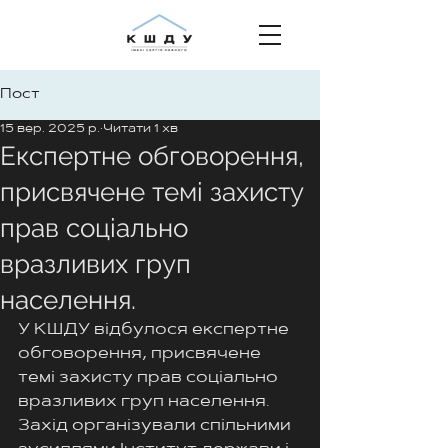
Пост
15 вер. 2025 р.
Читати 1 хв
Eкспертне обговорення,
присвячене темі захисту
прав соціально
вразливих груп
населення.
У КШДУ відбулося експертне 
обговорення, присвячене 
темі захисту прав соціально 
вразливих груп населення. 
Захід організували спільними 