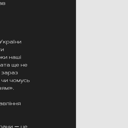
ав 
України
и 
ки наші 
ата ще не 
 зараз 
 чи чомусь 
зям».
авління 
 
рани — це 