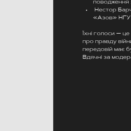
поводження 
 Нестор Бар
«Азов» НГУ, 
Їхні голоси — ц
про правду війни
передовій має б
Вдячні за модера