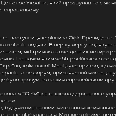
 Це голос України, який прозвучав так, як м
о-справжньому.
ка, заступниця керівника Офіс Президента 
чати зі слів подяки. В першу чергу подякуват
исникам, які тримають вже довгих чотири ро
емлю, і завдяки яким чобіт російського солд
 країни, крім нашої. Мені дуже прикро, що ми
еранів, а не форум, присвячений мистецтву
це було зрозуміло нашим європейським дру
голова «ГО Київська школа державного упр
жного»
о, будучи цивільними, ми стали максимально
ого, що відбувається. Ми щиро віримо: вете