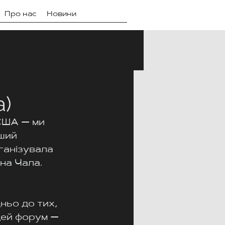
Про нас
Новини
а)
США — ми 
ший 
ганізувала 
іна Чала
. 
ьо до тих, 
цей форум — 