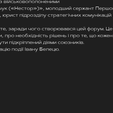
з військовополоненими
чук («Нестор»)», молодший сержант Першо
юрист підрозділу стратегічних комунікацій
е те, заради чого створювався цей форум. Це
, про необхідність рішень і про те, що кожен
ути підкріплений діями союзників.
цію події Івану Белецю. 