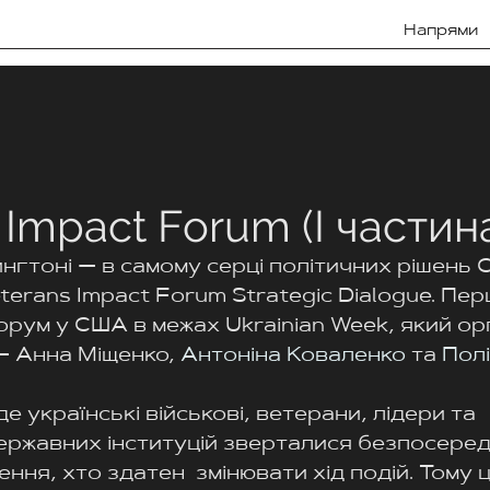
Напрями
 Impact Forum (I частин
нгтоні — в самому серці політичних рішень 
terans Impact Forum Strategic Dialogue. Пер
рум у США в межах Ukrainian Week, який ор
 Анна Міщенко, 
Антоніна Коваленко
 та 
Пол
де українські військові, ветерани, лідери та 
ржавних інституцій зверталися безпосередн
ння, хто здатен  змінювати хід подій. Тому 