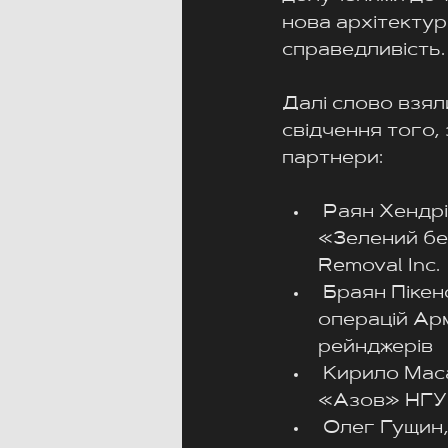
нова архітектура
справедливість.
Далі слово взял
свідчення того,
партнери:
 Раян Хендрі
«Зелений бер
Removal Inc.
 Браян Пікен
операцій Ар
рейнджерів
 Кирило Мас
«Азов» НГУ
 Олег Гущин