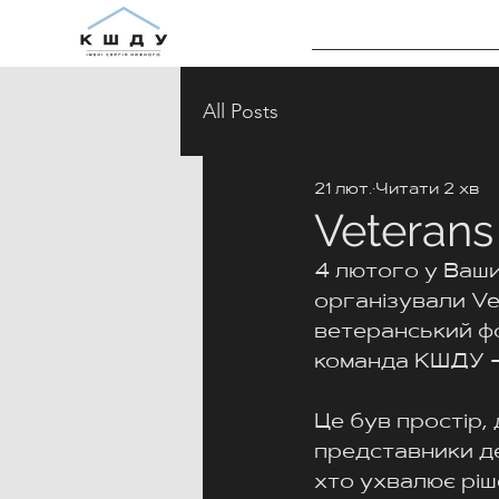
All Posts
21 лют.
Читати 2 хв
Veterans
4 лютого у Ваши
організували Ve
ветеранський фо
команда КШДУ —
Це був простір, 
представники де
хто ухвалює ріше