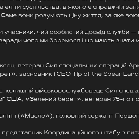
 еліти суспільства, в якого є справжній запи
 Саме вони розуміють ціну життя, за яке вою
и учасники, чий особистий досвід служби — 
 заради чого ми боремося і що мають знати м
ксон, ветеран Сил спеціальних операцій Арм
ет», засновник і CEO Tip of the Spear Land
с, колишній військовослужбовець Сил спеціа
мії США, «Зелений берет», ветеран 75-го по
алітін («Масло»), головний сержант Першог
, представник Координаційного штабу з пит