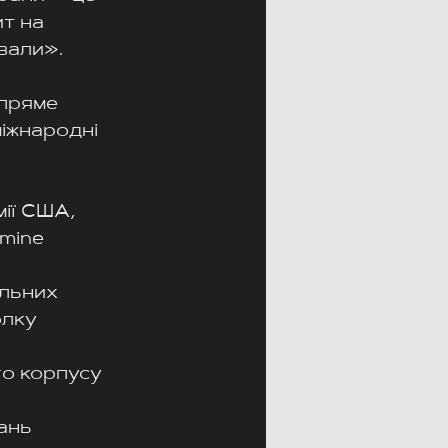
т на 
вали».
пряме 
іжнародні 
ії США, 
mine 
льних 
лку 
о корпусу 
ань 