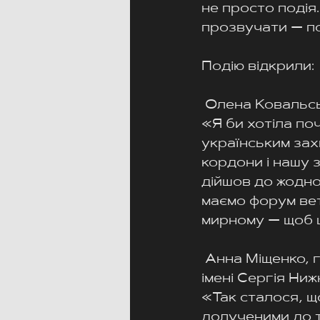
не просто подія.
прозвучати — п
Подію відкрили:
 Олена Ковальсь
«Я би хотіла по
українським зах
кордони і нашу з
дійшов до жодної
маємо форум вет
мирному — щоб 
 Анна Міщенко, 
імені Сергія Ни
«Так сталося, щ
долученими до т