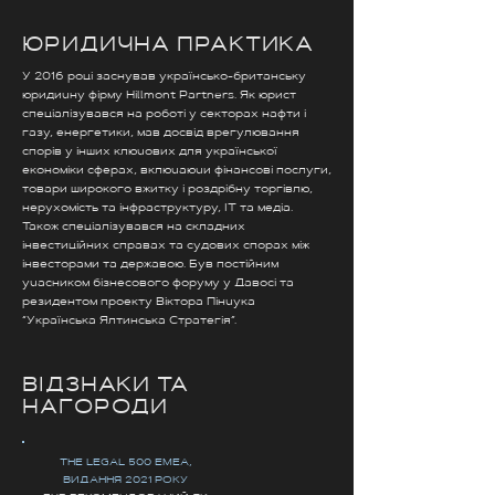
ЮРИДИЧНА ПРАКТИКА
У 2016 році заснував українсько-британську
юридичну фірму Hillmont Partners. Як юрист
спеціалізувався на роботі у секторах нафти і
газу, енергетики, мав досвід врегулювання
спорів у інших ключових для української
економіки сферах, включаючи фінансові послуги,
товари широкого вжитку і роздрібну торгівлю,
нерухомість та інфраструктуру, ІТ та медіа.
Також спеціалізувався на складних
інвестиційних справах та судових спорах між
інвесторами та державою. Був постійним
учасником бізнесового форуму у Давосі та
резидентом проекту Віктора Пінчука
“Українська Ялтинська Стратегія”.
ВІДЗНАКИ ТА
НАГОРОДИ
THE LEGAL 500 EMEA,
ВИДАННЯ 2021 РОКУ