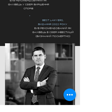
БУВ РЕКОМЕНДОВАНИЙ ЯК
ФАХІВЕЦЬ У СФЕРІ ВИРІШЕННЯ
СПОРІВ
BEST LAWYERS,
ВИДАННЯ 2022 РОКУ
БУВ РЕКОМЕНДОВАНИЙ ЯК
ФАХІВЕЦЬ В СФЕРІ ІНВЕСТИЦІЙ
(ВИЗНАНИЙ ПОСМЕРТНО)
СПОГАДИ БЛИЗЬКИХ