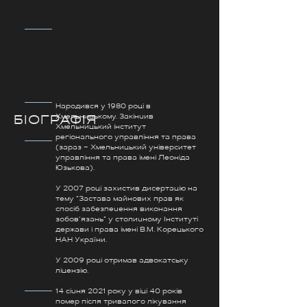
Народився у 1980 році в
Хмельницькому. Закінчив
БІОГРАФІЯ
Хмельницький інститут
регіонального управління та права
(зараз – Хмельницький університет
управління та права імені Леоніда
Юзькова).
У 2007 році захистив дисертацію на
тему “Застава майнових прав як
спосіб забезпечення виконання
зобов’язань” у столичному Інституті
держави і права імені В.М. Корецького
НАН України.
У 2009 році отримав адвокатську
ліцензію.
14 січня 2021 року у віці 40 років
помер після тривалого лікування