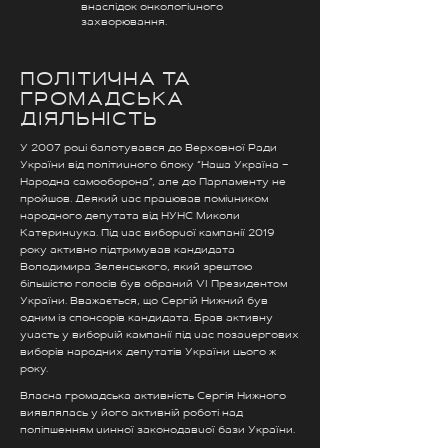
внаслідок онкологічного
захворювання.
ПОЛІТИЧНА ТА
ГРОМАДСЬКА
ДІЯЛЬНІСТЬ
У 2007 році балотувався до Верховної Ради
України від політичного блоку “Наша Україна –
Народна самооборона”, але до Парламенту не
пройшов. Деякий час працював помічником
народного депутата від НУНС Миколи
Катеринчука. Під час виборчої кампанії 2019
року активно підтримував кандидата
Володимира Зеленського, який зрештою
більшістю голосів був обраний VI Президентом
України. Вважається, що Сергій Нижний був
одним із спонсорів кандидата. Брав активну
участь у виборчій кампанії під час позачергових
виборів народних депутатів України цього ж
року.
Власна громадська активність Сергія Нижного
виявлялась у його активній роботі над
поліпшенням чинної законодавчої бази України.