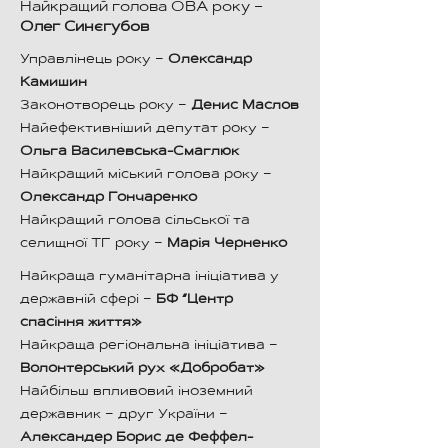
Найкращий голова ОВА року –
Олег Синєгубов
Управлінець року –
Олександр
Камишин
Законотворець року –
Денис Маслов
Найефективніший депутат року –
Ольга Василевська-Смаглюк
Найкращий міський голова року –
Олександр Гончаренко
Найкращий голова сільської та
селищної ТГ року –
Марія Черненко
Найкраща гуманітарна ініціатива у
державній сфері –
БФ “Центр
спасіння життя»
Найкраща регіональна ініціатива –
Волонтерський рух «Добробат»
Найбільш впливовий іноземний
державник – друг України –
Александер Борис де Феффел-