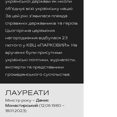
української держави як ніколи
об’єднує всю українську націю.
За цей рікі з’явилася плеяда
справжніх державників та героїв.
Цьогорічна церемонія
нагородження відбулася 23
лютого у КВЦ «ПАРКОВИЙ». На
врученні були присутніми
українські політики, журналісти,
експерти та представники
громадянського суспільства.
ЛАУРЕАТИ
Міністр року –
Денис
Монастирський
(12.06.1980
–
18.01.2023)