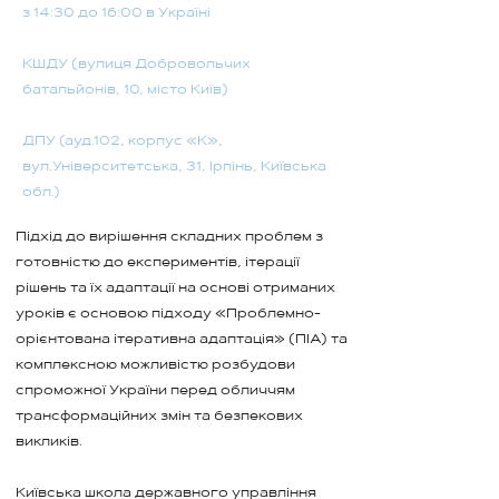
з 14:30 до 16:00 в Україні
КШДУ (вулиця Добровольчих
батальйонів, 10, місто Київ)
ДПУ (ауд.102, корпус «К»,
вул.Університетська, 31, Ірпінь, Київська
обл.)
Підхід до вирішення складних проблем з
готовністю до експериментів, ітерації
рішень та їх адаптації на основі отриманих
уроків є основою підходу «Проблемно-
орієнтована ітеративна адаптація» (ПІА) та
комплексною можливістю розбудови
спроможної України перед обличчям
трансформаційних змін та безпекових
викликів.
Київська школа державного управління