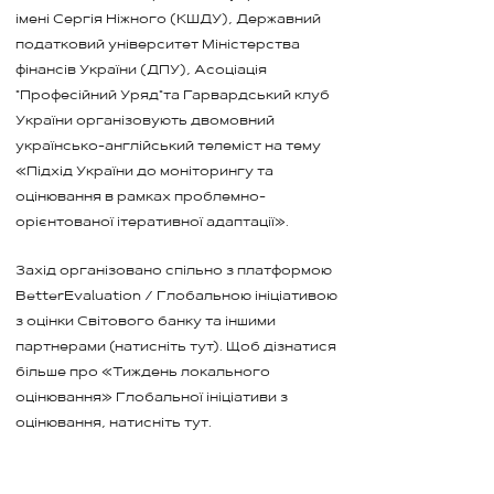
імені Сергія Ніжного (КШДУ), Державний
податковий університет Міністерства
фінансів України (ДПУ), Асоціація
"Професійний Уряд"та Гарвардський клуб
України організовують двомовний
українсько-англійський телеміст на тему
«Підхід України до моніторингу та
оцінювання в рамках проблемно-
орієнтованої ітеративної адаптації».
Захід організовано спільно з платформою
BetterEvaluation / Глобальною ініціативою
з оцінки Світового банку та іншими
партнерами (натисніть тут). Щоб дізнатися
більше про «Тиждень локального
оцінювання» Глобальної ініціативи з
оцінювання, натисніть тут.