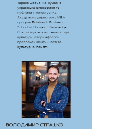
Тараса Шевченка, сучасна
українська філософиня та
публічна інтелектуалка.
Академічна директорка МВА
програм Edinburgh Business
School at House of Knowledge.
Спеціалізується на темах історії
культури, історії міфології,
проблемах ідентичності та
культурної пам'яті.
ВОЛОДИМИР СТРАШКО