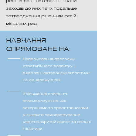
реінтеграції ветеранів і плани
заходів до них та їх подальше
затвердження рішенням сесій
місцевих рад.
НАВЧАННЯ
СПРЯМОВАНЕ НА:
Напрацювання програми
стратегічного розвитку і
реалізації ветеранської політики
на місцевому рівні
Збільшення довіри та
взаєморозуміння між
ветеранами та представниками
місцевого самоврядування
через відкритий діалог та спільні
ініціативи