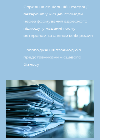
Сприяння соціальній інтеграції
ветеранів у місцеві громади
через формування адресного
підходу у наданні послуг
ветеранам та членам їхніх родин
Налагодження взаємодію з
представниками місцевого
бізнесу