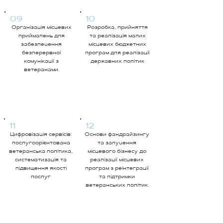
09
10
Організація місцевих
Розробка, прийняття
приймалень для
та реалізація малих
забезпечення
місцевих бюджетних
безперервної
програм для реалізації
комунікації з
державних політик
ветеранами.
11
12
Цифровізація сервісів:
Основи фандрайзингу
послугоорієнтована
та залучення
ветеранська політика,
місцевого бізнесу до
систематизація та
реалізації місцевих
підвищення якості
програм з реінтеграції
послуг
та підтримки
ветеранських політик.