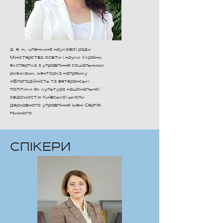
д. е. н., членкиня наукової ради
Міністерства освіти і науки України,
експертка з управління соціальними
ризиками, менторка напрямку
«Благодійність та ветеранські
політики як культура національної
свідомості» Київської школи
державного управління імені Сергія
Нижного.
СПІКЕРИ