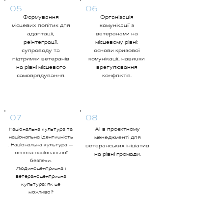
05
06
Формування
Організація
місцевих політик для
комунікації з
адаптації,
ветеранами на
реінтеграції,
місцевому рівні:
супроводу та
основи кризової
підтримки ветеранів
комунікації, навички
на рівні місцевого
врегулювання
самоврядування.
конфліктів.
07
08
Національна культура та
АІ в проєктному
національна ідентичність
менеджменті для
. Національна культура —
ветеранських ініціатив
основа національної
на рівні громади.
безпеки.
Людиноцентрична і
ветераноцентрична
культура: як це
можливо?