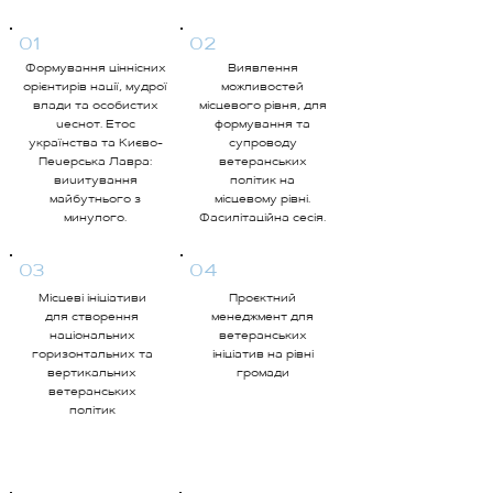
01
02
Формування ціннісних
Виявлення
орієнтирів нації, мудрої
можливостей
влади та особистих
місцевого рівня, для
чеснот. Етос
формування та
українства та Києво-
супроводу
Печерська Лавра:
ветеранських
вичитування
політик на
майбутнього з
місцевому рівні.
минулого.
Фасилітаційна сесія.
03
04
Місцеві ініціативи
Проєктний
для створення
менеджмент для
національних
ветеранських
горизонтальних та
ініціатив на рівні
вертикальних
громади
ветеранських
політик