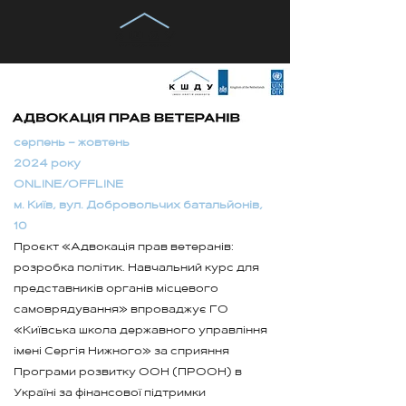
серпень – жовтень
2024 року
ONLINE/OFFLINE
м. Київ, вул. Добровольчих батальйонів,
10
Проєкт «Адвокація прав ветеранів:
розробка політик. Навчальний курс для
представників органів місцевого
самоврядування» впроваджує ГО
«Київська школа державного управління
імені Сергія Нижного» за сприяння
Програми розвитку ООН (ПРООН) в
Україні за фінансової підтримки