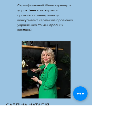
Сертифікований бізнес-тренер з
управління командами та
проєктного менеджменту,
консультант керівників провідних
українських та міжнародних
компаній.
САБЛІНА НАТАЛІЯ
Голова міжнародної асоціації
психологів та тренерів експертів,
кандидатка психологічних наук,