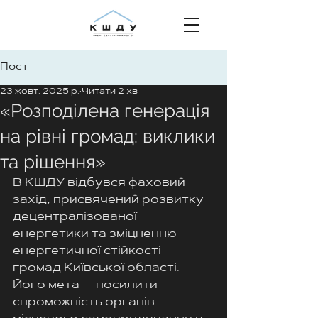
Пост
23 жовт. 2025 р.
Читати 2 хв
«Розподілена генерація
на рівні громад: виклики
та рішення»
В КШДУ відбувся фаховий 
захід, присвячений розвитку 
децентралізованої 
енергетики та зміцненню 
енергетичної стійкості 
громад Київської області.
Його мета — посилити 
спроможність органів 