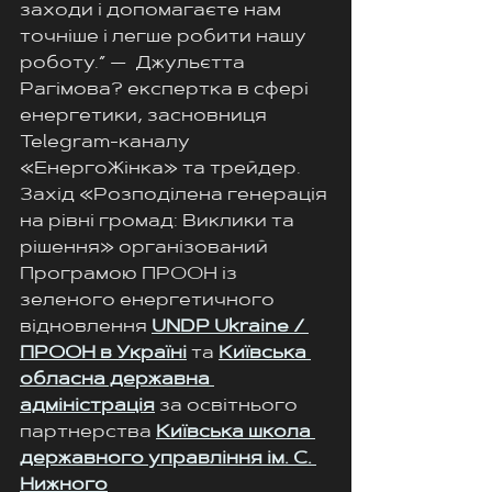
заходи і допомагаєте нам 
точніше і легше робити нашу 
роботу.” —  Джульєтта 
Рагімова? експертка в сфері 
енергетики, засновниця 
Telegram-каналу 
«ЕнергоЖінка» та трейдер.
Захід «Розподілена генерація 
на рівні громад: Виклики та 
рішення» організований 
Програмою ПРООН із 
зеленого енергетичного 
відновлення 
UNDP Ukraine / 
ПРООН в Україні
 та 
Київська 
обласна державна 
адміністрація
 за освітнього 
партнерства 
Київська школа 
державного управління ім. С. 
Нижного