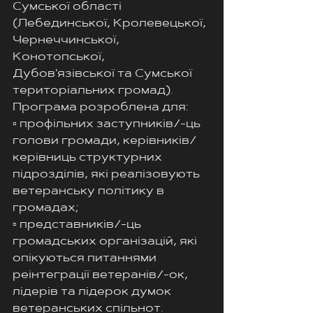
Сумської області 
(Лебединської, Кролевецької, 
Чернеччинської, 
Конотопської, 
Дубов'язівської та Сумської 
територіальних громад). 
Програма розроблена для: 
▫️ профільних заступників/-ць 
голови громади, керівників/
керівниць структурних 
підрозділів, які реалізовують 
ветеранську політику в 
громадах;
▫️ представників/-ць 
громадських організацій, які 
опікуються питаннями 
реінтеграції ветеранів/-ок, 
лідерів та лідерок думок 
ветеранських спільнот.