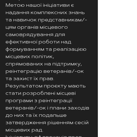
Метою нашої ініціативи є 
надання комплексних знань 
та навичок представникам/-
цям органів місцевого 
самоврядування для 
ефективної роботи над 
формуванням та реалізацією 
місцевих політик, 
спрямованих на підтримку, 
реінтеграцію ветеранів/-ок 
та захист їх прав. 
Результатом проєкту мають 
стати розроблені місцеві 
програми з реінтеграції 
ветеранів/-ок і плани заходів 
до них та їх подальше 
затвердження рішенням сесій 
місцевих рад. 