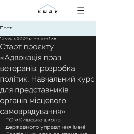
Пост
15 серп. 2024 р.
Читати 1 хв
Старт проєкту
«Адвокація прав
ветеранів: розробка
політик. Навчальний курс
для представників
органів місцевого
самоврядування»
ГО «Київська школа 
державного управління імені 