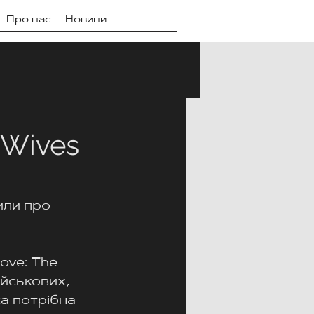
Про нас
Новини
f Wives
или про 
ove: The 
ійськових, 
ка потрібна 