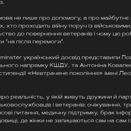
з.
ова не лише про допомогу, а про майбутнє к
, хто проходить війну поруч із військовими,
ьство до повернення ветеранів і чому цю ро
и “на після перемоги”.
tminster український досвід представили Пол
льного напрямку КШДУ, та Антоніна Ковален
типендії «Невтрачене покоління» імені Лео
ро реальність, у якій живуть дружини й пар
ьковослужбовців і ветеранів: очікування, тр
сові питання, медичну підтримку, брак інфор
овищі, де жінки не залишаються сам на сам і