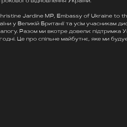
трокового відновлення України.
istine Jardine MP, Embassy of Ukraine to the
ни у Великій Британії та усім учасникам диск
іалогу. Разом ми вкотре довели: підтримка У
годні. Це про спільне майбутнє, яке ми буду