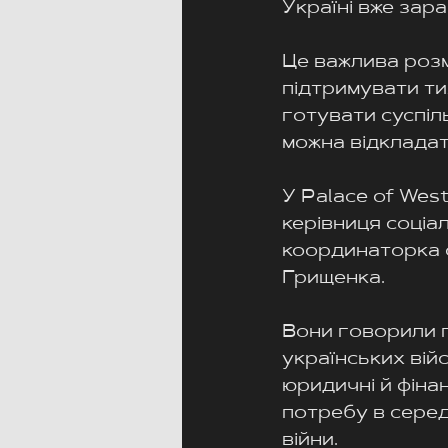
Україні вже зара
Це важлива розм
підтримувати тих
готувати суспіл
можна відкладат
У Palace of Wes
керівниця соціа
координаторка с
Грищенка.
Вони говорили п
українських війс
юридичні й фінан
потребу в серед
війни.