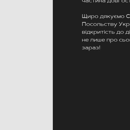
частина довгос
Щиро дякуємо Chr
Посольству Украї
відкритість до д
не лише про сьо
зараз!