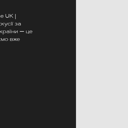
 UK | 
усії за 
країни — це 
ємо вже 