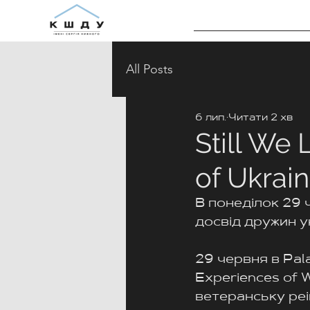
All Posts
6 лип.
Читати 2 хв
Still We
of Ukrai
В понеділок 29 
досвід дружин у
29 червня в Pala
Experiences of W
ветеранську реін