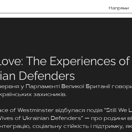
Напрями
 Love: The Experiences o
nian Defenders
червня у Парламенті Великої Британії говор
країнських захисників. 
ce of Westminster відбулася подія “Still We L
ives of Ukrainian Defenders” — про родини в
теграцію, соціальну стійкість і підтримку, я