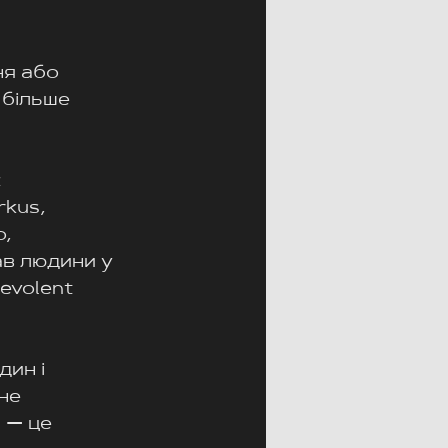
ня або 
 більше 
 
kus, 
, 
в людини у 
evolent 
ин і 
не 
 — це 