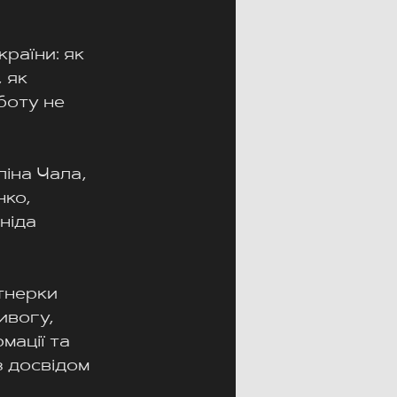
раїни: як 
 як 
боту не 
іна Чала, 
ко, 
ніда 
тнерки 
ивогу, 
мації та 
з досвідом 