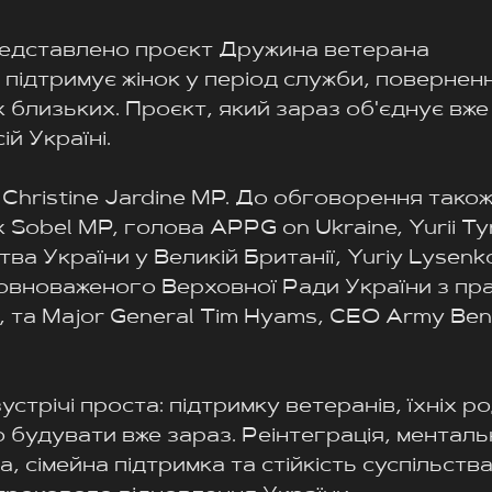
едставлено проєкт Дружина ветерана
ка підтримує жінок у період служби, повернен
іх близьких. Проєкт, який зараз об'єднує вже
й Україні. 
Christine Jardine MP. До обговорення також
 Sobel MP, голова APPG on Ukraine, Yurii Tyr
а України у Великій Британії, Yuriy Lysenko
овноваженого Верховної Ради України з пра
ї, та Major General Tim Hyams, CEO Army Ben
стрічі проста: підтримку ветеранів, їхніх род
 будувати вже зараз. Реінтеграція, менталь
, сімейна підтримка та стійкість суспільства