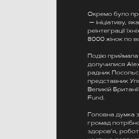
Окремо було пр
 — ініціативу, я
реінтеграції їхн
8000 жінок по всі
Подію приймала 
долучилися Alex
радник Посольств
представник Уп
Великій Британі
Fund.
Головна думка зу
громад потрібно
здоров’я, робота