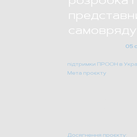
розробка п
представни
самовряд
Тривалість проєкту:
05 
Проєкт реалізовано у сп
підтримки ПРООН в Украї
Мета проєкту
— надати 
навички для створення т
реалізації прав ветеранів
Головна мета проєкту по
самоврядування через н
учасникам розробити та 
гарантують реалізацію їх
Досягнення проєкту: