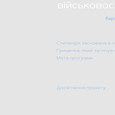
військово
Тривалість проєкту:
бер
Програма реалізується 
стипендійний фонд ГО 
Стипендія заснована в п
Грищенка, який загинув 
Мета програми
— надати
здобути нові знання й н
Стипендійна програма ор
до 40 років. Претенден
Досягнення проєкту:
За 8 місяців існування 
Програма сприяє підвищен
професійне життя.