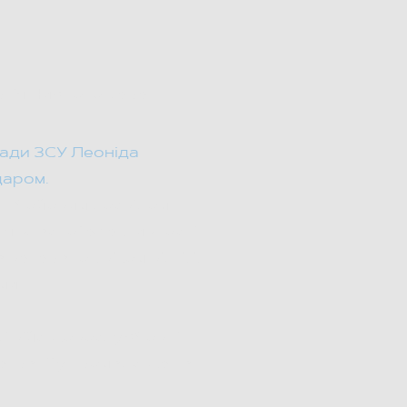
ргія Нижного через
гади ЗСУ Леоніда
даром.
 з бойовим досвідом
я власної ефективності.
 ветеранок віком від 22
ми.
чі військовослужбовці.
еграції у громадське та