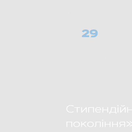
Кількісні показники:
29
представників
ОМС пройшли
навчання
Стипендій
покоління»