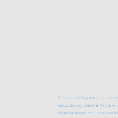
Учасники розробили 6 ст
місцевому рівні, які ви
радами.
Було навчено 29 предст
Сумської області.
Проєкт сприяв зміцненн
місцевого самоврядування
Покращено взаємодію між
спільних соціальних та е
Створено основу для по
дозволяють грантодавця
фінансування проєктів с
​Проєкт «Адвокація прав
місцевому рівні в Украї
підвищенню соціальної ін