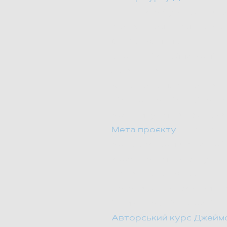
цю посаду був призначе
Дональдом Трампом. Одн
ФБР можливих зв'язків п
Сьогодні Джеймс Комі – 
лідерства.
Курс розглядає концепці
цією концепцією, рішенн
Конституція та демократ
Мета проєкту
— закласти
Кодексу громадянської че
Досягнення проєкту:
Наразі курс вже успішно
депутати, прокурори, оф
інших сфер діяльності.
Авторський курс Джеймса