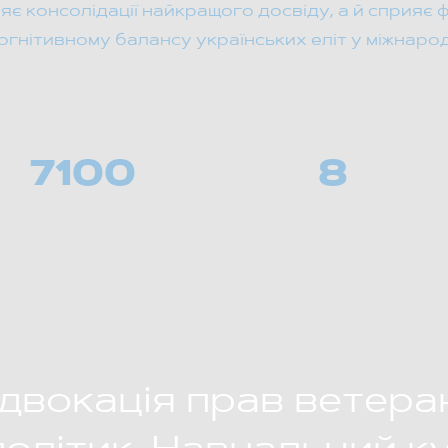
яє консолідації найкращого досвіду, а й сприя
огнітивному балансу українських еліт у міжнарод
7100
8
випускників
потоків
вокація прав ветеран