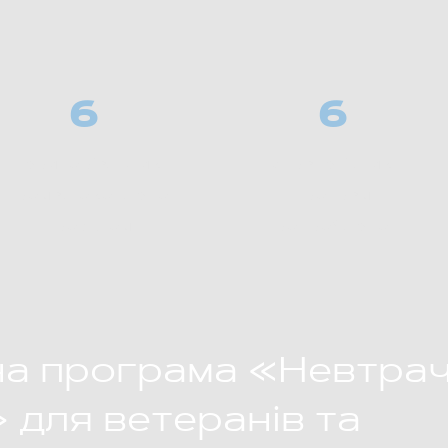
6
6
територіальних
стратегічних
громад охоплено
програм
проєктом
розроблено
на програма «Невтра
 для ветеранів та