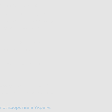
бами. Звільнений
 зірвати розслідування
кої кампанії 2016 року.
є курс з етичного
ного лідерства. Згідно з
тей, таких як
делей і створення
овослужбовці, народні
отивовані представники
 лідерства в Україні.