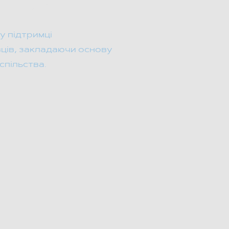
ивної участі у
у підтримці
вців, закладаючи основу
спільства.