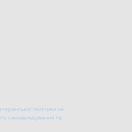
ранської політики на
е затверджено місцевими
територіальних громад
 представниками
сприяє реалізації
лені програми
 ефективного
внях.
етеранської політики на
вого самоврядування та