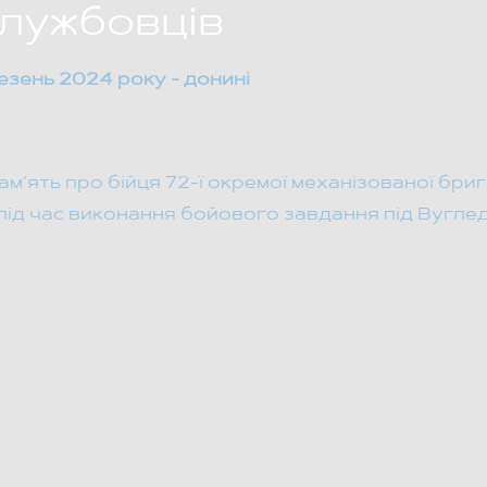
службовців
езень
2024 року - донині
Київською школою державного управління ім. Се
КШДУ.
ам’ять про бійця 72-ї окремої механізованої бри
під час виконання бойового завдання під Вугле
 можливість молодим захисникам та захисницям
авички для професійного зростання та підвищенн
ієнтована на військовослужбовців, ветеранів та
ти обираються рішенням наглядової ради програ
програми стипендіатами стали 22 ветерани та дію
ню професійної кваліфікації ветеранів, їхній інт