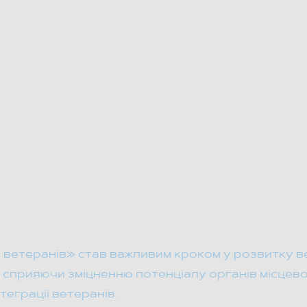
ратегічних програм розвитку та реалізації вете
несено на громадське обговорення. 5 програм вж
авників органів місцевого самоврядування з 6 
ю довіри та взаєморозуміння між ветеранами та
 через відкритий діалог та спільні ініціативи.
 представниками ОМС та місцевим бізнесом, що 
кономічних ініціатив.
дальшого розвитку грантових ініціатив: розроб
м точно визначати пріоритети та потреби для
талого розвитку на місцевому та державному рі
 ветеранів» став важливим кроком у розвитку в
ні, сприяючи зміцненню потенціалу органів місце
теграції ветеранів.