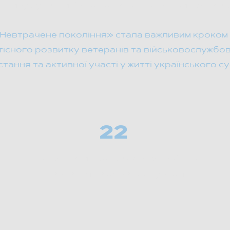
отивує учасників до подальшого розвитку та акт
«Невтрачене покоління» стала важливим кроком 
тісного розвитку ветеранів та військовослужбо
тання та активної участі у житті українського су
22
стипендіати програми вже пройшли
навчання за обраним курсом