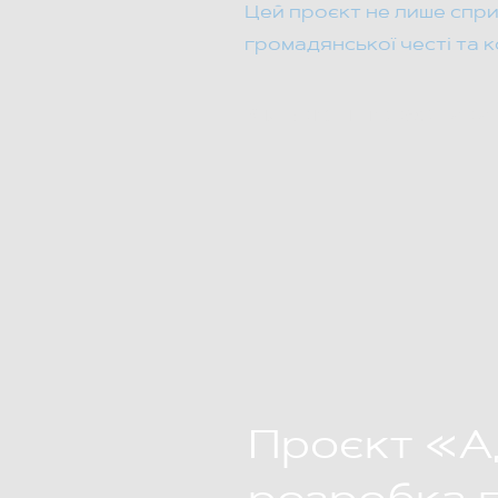
Цей проєкт не лише спри
громадянської честі та к
Кількісні показники:
Проєкт «Ад