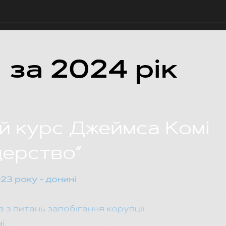
Напрями
Т
за 2024 рік
й курс Джеймса Комі
дерство”
23 року - донині
півпраці Київської школи державного управління 
 з питань запобігання корупції.
і
— колишній директор Федерального бюро розс