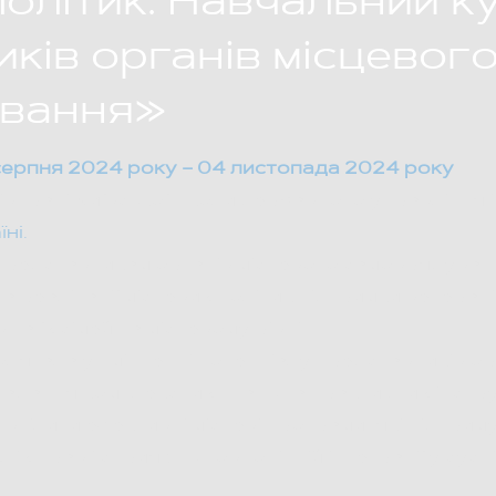
олітик. Навчальний к
ків органів місцевог
ування»
серпня 2024 року – 04 листопада 2024 року
івпраці Київської школи державного управління і
ні.
представникам органів місцевого самоврядуванн
а реалізації місцевих політик підтримки ветеран
 та їх сімей на місцевому рівні.
лягала у зміцненні потенціалу представників ор
адання комплексних знань та практичних інстру
втілити ефективні місцеві програми, які підтрим
ніх прав і сприяють повноцінній інтеграції у сусп