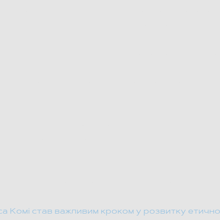
ний за пропозицією президента країни Барака О
ією з причин звільнення Комі називають спробу
редставників Трампа з росією під час президентсь
професор у Коледжі Вільгельма та Марії, де чита
ю державного управління, базовану на ідеї етич
я повинні прийматися відповідно до вищих ціннос
ія.
 основи переконань, патернів поведінкових мо
сті української нації.
 пройшли 5 потоків слухачів, серед яких: військ
іцери поліції, адвокати, професори та високом
 Комі став важливим кроком у розвитку етичного