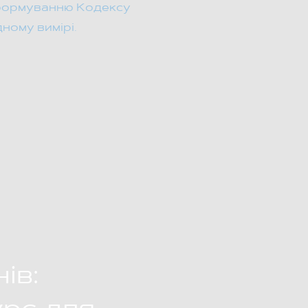
є формуванню Кодексу
ному вимірі.
ів: