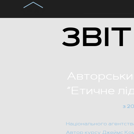
ЗВІ
Авторськи
“Етичне лі
Тривалість проєкту:
з 20
Проєкт реалізується у с
Національного агентства
Автор курсу Джеймс Ком