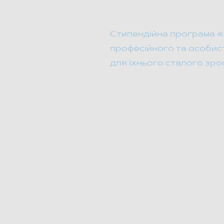
Стипендійна підтримка м
суспільних процесах.
​Стипендійна програма 
професійного та особис
для їхнього сталого зрос
Кількісні показники: