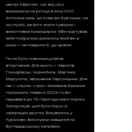
центрі «Десна», час від часу
виїжджаючи на ротації в зону ООС.
Антоніна каже, що з нею він був іншим, ніж
на службі, де його знали суворим і
вимогливим командиром: «Він жартував:
якби побратими дізнались який він зі
мною — не повірили б, що це він».
Потім було повномасштабне
вторгнення. Для нього — Чернігів,
Гончарівськ, Чорнобиль, Мар'їнка,
Маріуполь, звільнення Херсонщини. Для
неї — сльози, страх і безмежне бажання
підтримати. Навесні 2023-го він
перевівся до 72-ї бригади імені Чорних
Запорожців, щоб бути поруч із
найкращим другом. Базувались у
Курахово, виконуючи завдання на
Вугледарському напрямку.