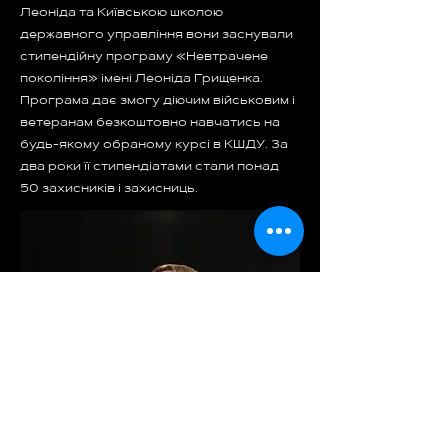
Леоніда та Київською школою
державного управління вони заснували
стипендійну програму «Невтрачене
покоління» імені Леоніда Грищенка.
Програма дає змогу діючим військовим і
ветеранам безкоштовно навчатись на
будь-якому обраному курсі в КШДУ. За
два роки її стипендіатами стали понад
50 захисників і захисниць.