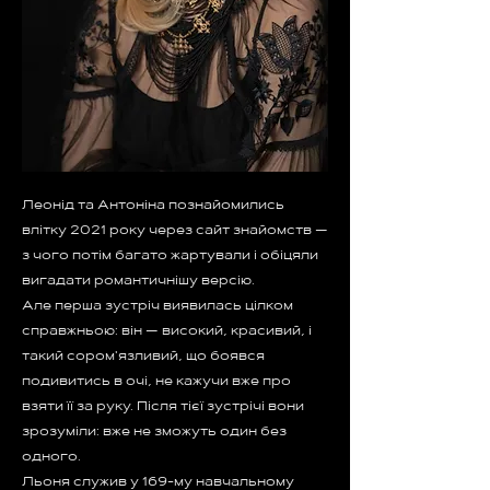
Леонід та Антоніна познайомились
влітку 2021 року через сайт знайомств —
з чого потім багато жартували і обіцяли
вигадати романтичнішу версію.
Але перша зустріч виявилась цілком
справжньою: він — високий, красивий, і
такий сором'язливий, що боявся
подивитись в очі, не кажучи вже про
взяти її за руку. Після тієї зустрічі вони
зрозуміли: вже не зможуть один без
одного.
Льоня служив у 169-му навчальному