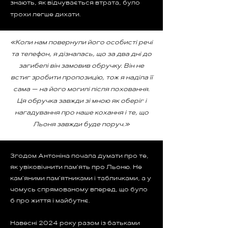
знають, як відчувається втрата, було
трохи легше дихати.
«Коли нам повернули його особисті речі
та телефон, я дізналась, що за два дні до
загибелі він замовив обручку. Він не
встиг зробити пропозицію, тож я наділа її
сама — на його могилі після поховання.
Ця обручка завжди зі мною як оберіг і
нагадування про наше кохання і те, що
Льоня завжди буде поруч.»
Згодом Антоніна почала думати про те,
як увіковічнити пам'ять про Льоню. Не
кам'яними пам'ятниками і табличками, а у
чомусь спрямованому вперед, що було
б про життя і майбутнє.
Навесні 2024 року разом із батьками