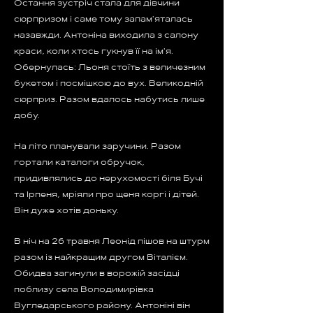
Остання зустріч стала для дівчини
сюрпризом і саме тому запам'яталась
назавжди. Антоніна виходила з салону
краси, коли хтось гукнув її на ім'я.
Обернулась: Льоня стоїть з величезним
букетом і посмішкою до вух. Великодній
сюрприз. Разом вдалось набутись лише
добу.
На літо планували заручини. Разом
гортали каталоги обручок,
придивлялись до нерухомості біля Бучі
та Ірпеня, мріяли про щеня коргі і дітей.
Він дуже хотів доньку.
В ніч на 26 травня Леонід пішов на штурм
разом із найкращим другом Віталієм.
Обидва загинули в ворожій засідці
поблизу села Володимирівка
Вугледарського району. Антоніні він