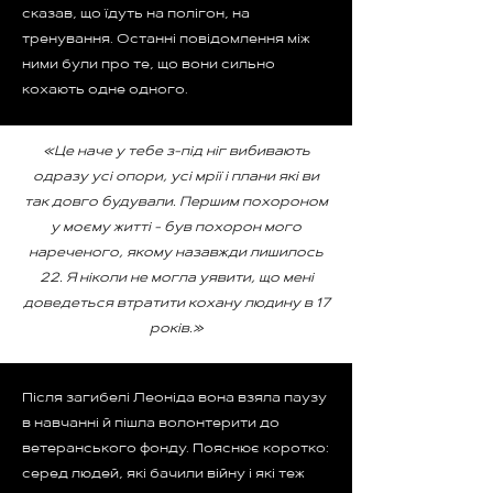
сказав, що їдуть на полігон, на
тренування. Останні повідомлення між
ними були про те, що вони сильно
кохають одне одного.
«Це наче у тебе з-під ніг вибивають
одразу усі опори, усі мрії і плани які ви
так довго будували. Першим похороном
у моєму житті - був похорон мого
нареченого, якому назавжди лишилось
22. Я ніколи не могла уявити, що мені
доведеться втратити кохану людину в 17
років.»
Після загибелі Леоніда вона взяла паузу
в навчанні й пішла волонтерити до
ветеранського фонду. Пояснює коротко:
серед людей, які бачили війну і які теж