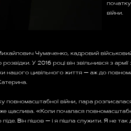
початку
війни.
ихайлович Чумаченко, кадровий військовий 
розвідки. У 2016 році він звільнився з армії 
оки нашого цивільного життя — аж до повно
Катерина.
тку повномасштабної війни, пара розписалася
дуже щаслива. «Коли почалася повномасштабна
 піде. Він пішов — і я пішла служити. Я не так