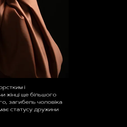
орстким і
чи жінці ще більшого
го, загибель чоловіка
має статусу дружини