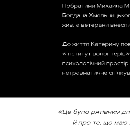
Побратими Михайла Ми
Богдана Хмельницького
жив, а ветерани внесли
До життя Катерину по
«Інститут волонтерів» 
психологічний простір 
нетравматичне спілкув
«Це було рятівним для
й про те, що маю