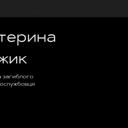
Про нас
Новини
терина
жик
 загиблого
вослужбовця