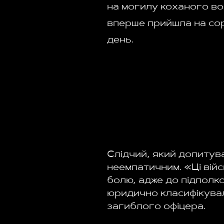
на могилу коханого в
вперше прийшла на со
день.
Слідчий, який допитува
неемпатичним. «Ці війс
болю, адже до підполко
юридично класифікувал
загиблого офіцера.