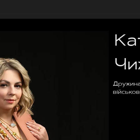
Напрями
Ка
Чи
Дружина
військо