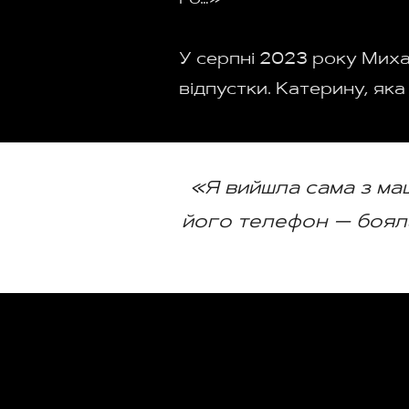
го…»
У серпні 2023 року Мих
відпустки. Катерину, яка
«Я вийшла сама з ма
його телефон — боялас