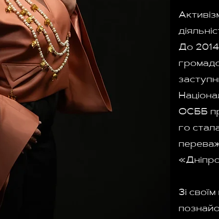
Активіз
діяльніс
До 2014
громадс
заступн
Націона
ОСББ пр
го стал
переваж
«Дніпро
Зі свої
познайо