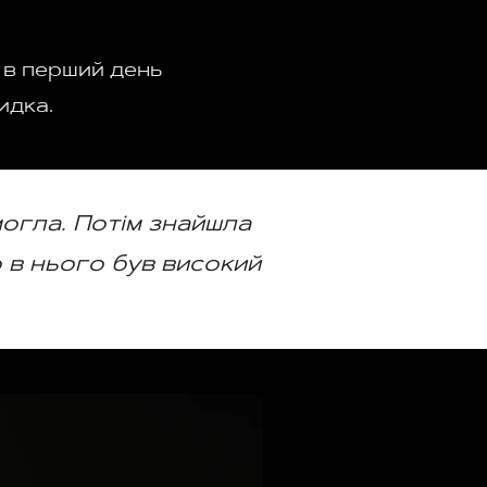
 в перший день
идка.
могла. Потім знайшла
о в нього був високий