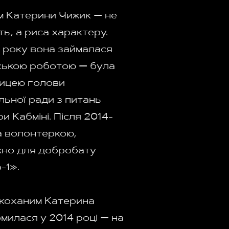
м Катерини Чижик — не
ть, а риса характеру.
 року вона займалася
ькою роботою — була
ицею голови
льної ради з питань
и Кабміні. Після 2014-
а волонтеркою,
но для добробату
-1».
м коханим Катерина
милася у 2014 році — на