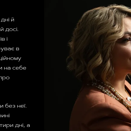
дні й
й досі.
в і
буває в
ційному
и на себе
 про
 без неї.
ині
ири дні, а