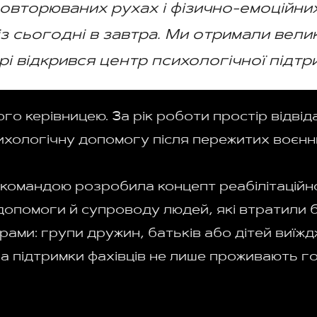
повторюваних рухах і фізично-емоційни
 сьогодні в завтра. Ми отримали велики
рі відкрився центр психологічної підтр
о керівницею. За рік роботи простір відвід
ихологічну допомогу після пережитих воєнн
 командою розробила концепт реабілітацій
допомоги й супроводу людей, які втратили бл
грами: групи дружин, батьків або дітей виїжд
за підтримки фахівців не лише проживають г