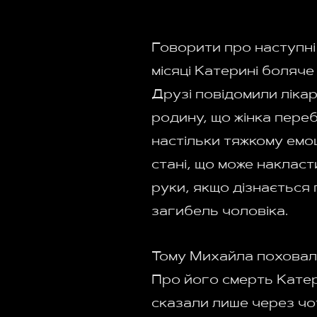
Говорити про наступні 
місяці Катерині боляче 
Друзі повідомили лікарі
родину, що жінка пере
настільки тяжкому емо
стані, що може накласт
руки, якщо дізнається
загибель чоловіка.
Тому Михайла поховали
Про його смерть Катер
сказали лише через чот