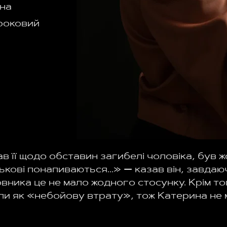
она
роковий
в її щодо обставин загибелі чоловіка, був ж
ькові понапиваються...» — казав він, завдаю
вника це не мало жодного стосунку. Крім то
и як «небойову втрату», тож Катерина не 