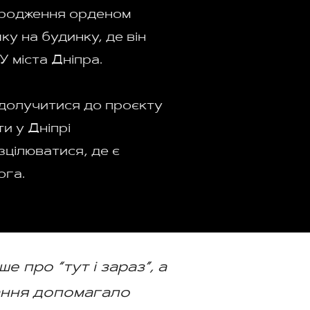
ородження орденом
у на будинку, де він
У міста Дніпра.
долучитися до проєкту
и у Дніпрі
зцілюватися, де є
ога.
 про “тут і зараз”, а
вання допомагало