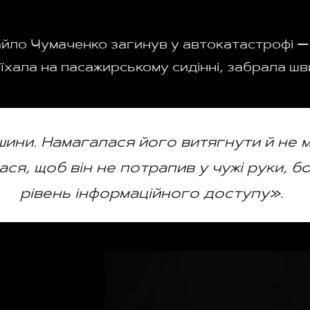
айло Чумаченко загинув у автокатастрофі —
 їхала на пасажирському сидінні, забрала шв
шини. Намагалася його витягнути й не 
я, щоб він не потрапив у чужі руки, б
рівень інформаційного доступу».