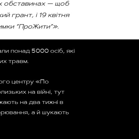
х обставинах — щоб
й грант, і 19 квітня
имки “ПроЖити”».
али понад 5000 осіб, які
их травм.
ного центру «По
изьких на війні, тут
жають на два тижні в
орювання, а й шукають