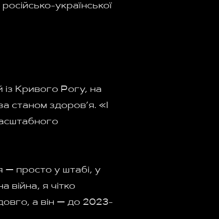
 російсько-української
із Кривого Рогу, на
за станом здоров’я. «І
масштабного
 — просто у штабі, у
 війна, я чітко
 довго, а він — до 2023-