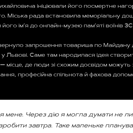
хайловича ініціювали його посмертне наг
. Міська рада встановила меморіальну дошк
 його ім’я до онлайн-музею пам’яті воїнів ЗС
вернуло запрошення товариша по Майдану 
у Львові. Саме там народилася ідея створит
— місце, де люди зі схожим досвідом можуть 
ання, професійна спільнота й фахова допом
 мене. Через дію я могла думати не лише
 зробити завтра. Таке маленьке плану