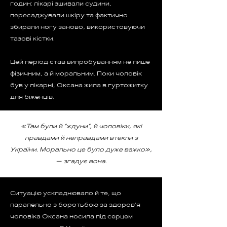
годин: лікарі зшивали судини,
пересаджували шкіру та фактично
збирали ногу заново, використовуючи
тазові кістки.
Цей період став випробуванням не лише
фізичним, а й моральним. Поки чоловік
був у лікарні, Оксана жила в гуртожитку
для біженців.
«Там були й “ждуни”, й чоловіки, які
правдами й неправдами втекли з
України. Морально це було дуже важко»,
— згадує вона.
Ситуацію ускладнювало й те, що
паралельно з боротьбою за здоров’я
чоловіка Оксана носила під серцем