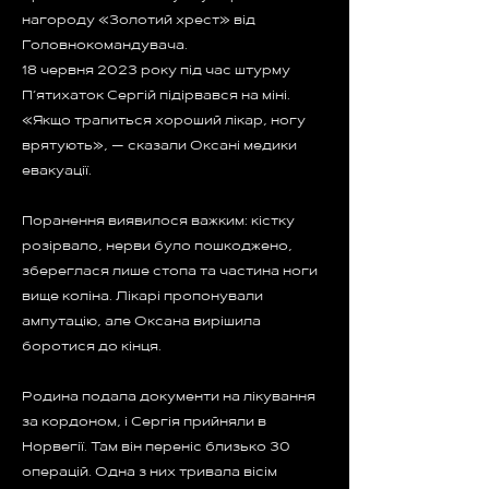
нагороду «Золотий хрест» від
Головнокомандувача.
18 червня 2023 року під час штурму
П’ятихаток Сергій підірвався на міні.
«Якщо трапиться хороший лікар, ногу
врятують», — сказали Оксані медики
евакуації.
Поранення виявилося важким: кістку
розірвало, нерви було пошкоджено,
збереглася лише стопа та частина ноги
вище коліна. Лікарі пропонували
ампутацію, але Оксана вирішила
боротися до кінця.
Родина подала документи на лікування
за кордоном, і Сергія прийняли в
Норвегії. Там він переніс близько 30
операцій. Одна з них тривала вісім