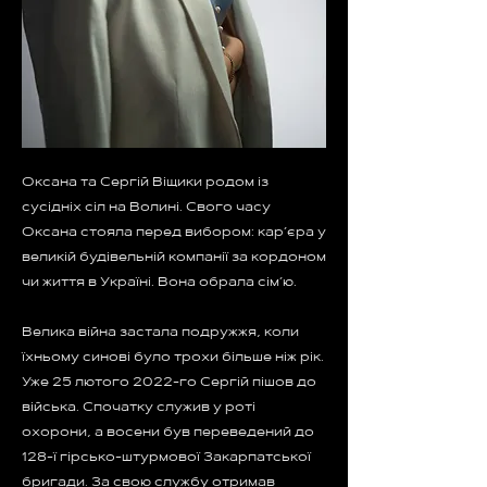
Оксана та Сергій Віщики родом із
сусідніх сіл на Волині. Свого часу
Оксана стояла перед вибором: кар’єра у
великій будівельній компанії за кордоном
чи життя в Україні. Вона обрала сім’ю.
Велика війна застала подружжя, коли
їхньому синові було трохи більше ніж рік.
Уже 25 лютого 2022-го Сергій пішов до
війська. Спочатку служив у роті
охорони, а восени був переведений до
128-ї гірсько-штурмової Закарпатської
бригади. За свою службу отримав