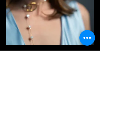
«Коли Сергія поранили, я злилася на
всіх — на чоловіків на вулиці, на жінок, у
яких чоловіки вдома. Я не хотіла нікого
бачити. У якийсь момент я сказала собі:
досить жити звинуваченням. Він живий,
ми це пройшли. Коли почалася
повномасштабна війна, я зрозуміла,
наскільки для мене цінна наша родина».
Зараз Оксана працює з психологом,
займається спортом і повертає собі