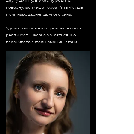
другу дитину. В Україну родина
повернулася лише через п’ять місяців
після народження другого сина.
Удома почався етап прийняття нової
реальності. Оксана зізнається, що
переживала складні емоційні стани: