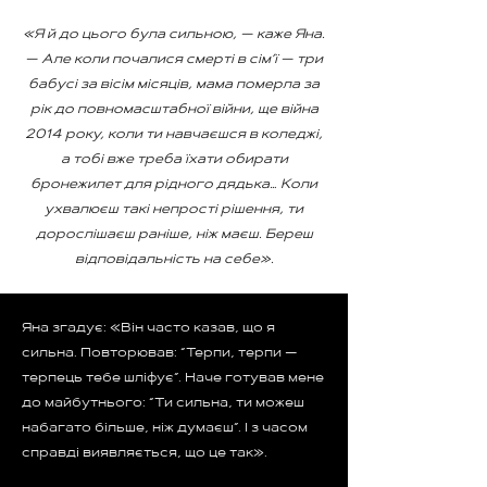
«Я й до цього була сильною, — каже Яна.
— Але коли почалися смерті в сім’ї — три
бабусі за вісім місяців, мама померла за
рік до повномасштабної війни, ще війна
2014 року, коли ти навчаєшся в коледжі,
а тобі вже треба їхати обирати
бронежилет для рідного дядька… Коли
ухвалюєш такі непрості рішення, ти
дорослішаєш раніше, ніж маєш. Береш
відповідальність на себе».
Яна згадує: «Він часто казав, що я
сильна. Повторював: “Терпи, терпи —
терпець тебе шліфує”. Наче готував мене
до майбутнього: “Ти сильна, ти можеш
набагато більше, ніж думаєш”. І з часом
справді виявляється, що це так».