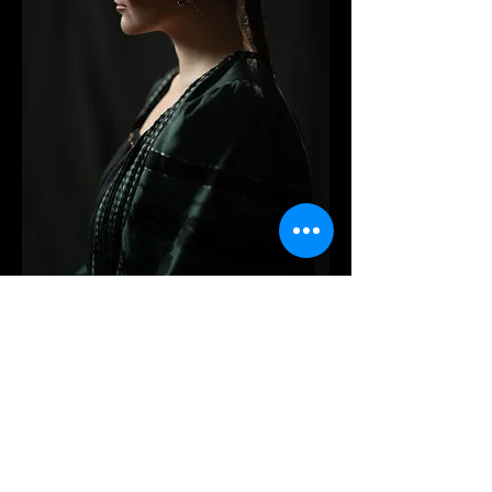
Софійка, як і тато, співає, відвідує багато
гуртків. Нещодавно разом з мамою
побувала в Парижі, пробігла
п’ятикілометровий марафон і в шість
років підкорила Говерлу — на честь
тата.
Яна — «командирка» у великій родині: