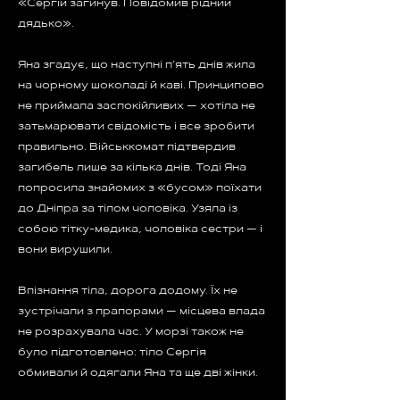
«Сергій загинув. Повідомив рідний
дядько».
Яна згадує, що наступні п’ять днів жила
на чорному шоколаді й каві. Принципово
не приймала заспокійливих — хотіла не
затьмарювати свідомість і все зробити
правильно. Військкомат підтвердив
загибель лише за кілька днів. Тоді Яна
попросила знайомих з «бусом» поїхати
до Дніпра за тілом чоловіка. Узяла із
собою тітку-медика, чоловіка сестри — і
вони вирушили.
Впізнання тіла, дорога додому. Їх не
зустрічал
и з прапорами — місцева влада
не розрахувала час. У морзі також не
було підготовлено: тіло Сергія
обмивали й одягали Яна та ще дві жінки.