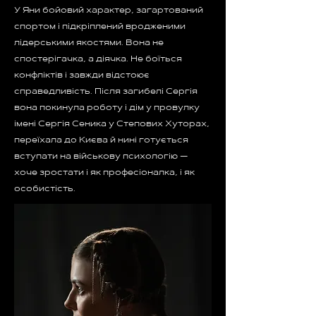
У Яни бойовий характер, загартований
спортом і підкріплений вродженими
лідерськими якостями. Вона не
спостерігачка, а діячка. Не боїться
конфліктів і завжди відстоює
справедливість. Після загибелі Сергія
вона покинула роботу і дім у провулку
імені Сергія Сеника у Степових Хуторах,
переїхала до Києва й нині готується
вступати на військову психологію —
хоче зростати і як професіоналка, і як
особистість.