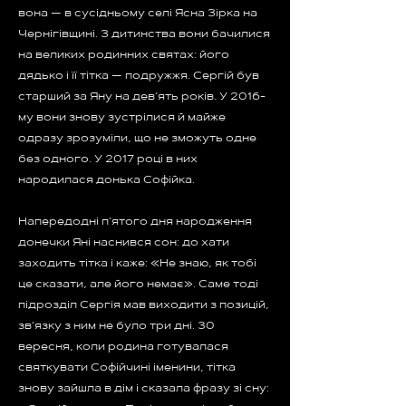
вона — в сусідньому селі Ясна Зірка на
Чернігівщині. З дитинства вони бачилися
на великих родинних святах: його
дядько і її тітка — подружжя. Сергій був
старший за Яну на дев’ять років. У 2016-
му вони знову зустрілися й майже
одразу зрозуміли, що не зможуть одне
без одного. У 2017 році в них
народилася донька Софійка.
Напередодні п’ятого дня народження
донечки Яні наснився сон: до хати
заходить тітка і каже: «Не знаю, як тобі
це сказати, але його немає». Саме тоді
підрозділ Сергія мав виходити з позицій,
зв’язку з ним не було три дні. 30
вересня, коли родина готувалася
святкувати Софійчині іменини, тітка
знову зайшла в дім і сказала фразу зі сну: