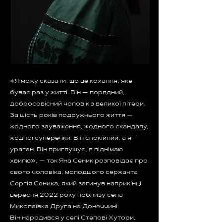
«Я можу сказати, що це кохання, яке
буває раз у житті. Він — порядний,
добросовісний чоловік з великої літери.
За шість років подружнього життя —
жодного зауваження, жодного скандалу,
жодної суперечки. Він спокійний, а я —
ураган. Він приглушує, я піднімаю
хвилю», — так Яна Сеник розповідає про
свого чоловіка, молодшого сержанта
Сергія Сеника, який загинув наприкінці
вересня 2022 року поблизу села
Миколаївка Друга на Донеччині.
Він народився у селі Степові Хутори,