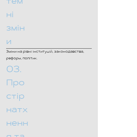
тем
ні
змін
и
Зміни на рівні інституцій, законодавства,
реформ, політик.
03.
Про
стір
натх
ненн