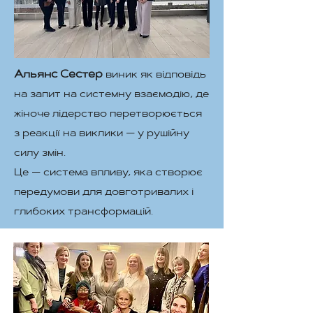
Альянс Сестер
виник як відповідь
на запит на системну взаємодію, де
жіноче лідерство перетворюється
з реакції на виклики — у рушійну
силу змін.
Це — система впливу, яка створює
передумови для довготривалих і
глибоких трансформацій.