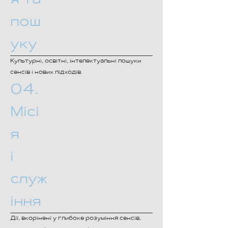
я та
пош
уку
Культурні, освітні, інтелектуальні пошуки
сенсів і нових підходів.
04.
Місі
я
і
служ
іння
Дії, вкорінені у глибоке розуміння сенсів,