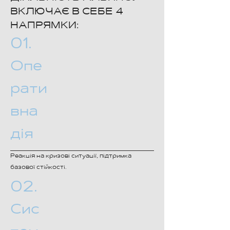
ВКЛЮЧАЄ В СЕБЕ 4
НАПРЯМКИ:
01.
Опе
рати
вна
дія
Реакція на кризові ситуації, підтримка
базової стійкості.
02.
Сис