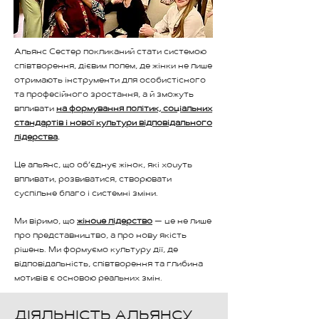
Альянс Сестер покликаний стати системою
співтворення, дієвим полем, де жінки не лише
отримають інструменти для особистісного
та професійного зростання, а й зможуть
впливати
на формування політик, соціальних
стандартів і нової культури відповідального
лідерства
.
Це альянс, що об’єднує жінок, які хочуть
впливати, розвиватися, створювати
суспільне благо і системні зміни.
Ми віримо, що
жіноче лідерство
— це не лише
про представництво, а про нову якість
рішень. Ми формуємо культуру дії, де
відповідальність, співтворення та глибина
мотивів є основою реальних змін.
ДІЯЛЬНІСТЬ АЛЬЯНСУ