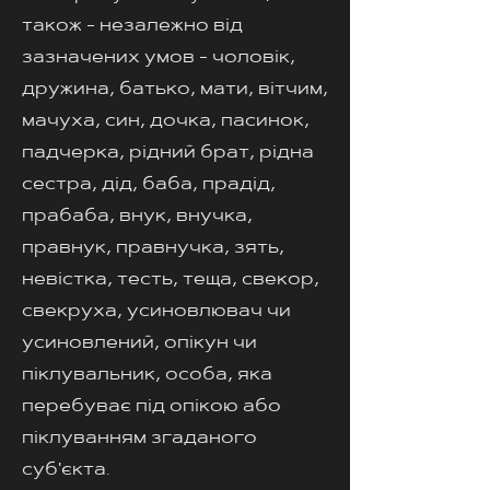
також - незалежно від
зазначених умов - чоловік,
дружина, батько, мати, вітчим,
мачуха, син, дочка, пасинок,
падчерка, рідний брат, рідна
сестра, дід, баба, прадід,
прабаба, внук, внучка,
правнук, правнучка, зять,
невістка, тесть, теща, свекор,
свекруха, усиновлювач чи
усиновлений, опікун чи
піклувальник, особа, яка
перебуває під опікою або
піклуванням згаданого
суб'єкта.