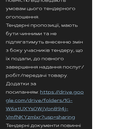
повністю відповідають
умовам цього тендерного
оголошення.
Тендерні пропозиції, мають
бути чинними та не
підлягатимуть внесенню змін
з боку учасників тендеру, що
їх подали, до повного
завершення надання послуг/
робіт/передачі товару.
Додатки за
посиланням:
https://drive.goo
gle.com/drive/folders/1G-
W6xtUXYs0WjVon894j-
VmfNKYzmlxr?usp=sharing
Тендерні документи повинні