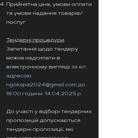
Прийнятна ціна, умови оплати
та умови надання товарів/
послуг
Тендерні процедури
Запитання щодо тендеру
можна надсилати в
електронному вигляді
за ел.
адресою
ngokspa2024@gmail.com
до
18:00 години
14.04.2025
р.
До участі у відборі тендерних
пропозицій допускаються
тендерні пропозиції, які