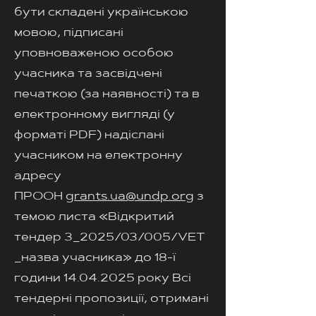
бути складені українською
мовою, підписані
уповноваженою особою
учасника та засвідчені
печаткою (за наявності) та в
електронному вигляді (у
форматі PDF) надіслані
учасником на електронну
адресу
ПРООН
grants.ua@undp.org
з
темою листа «Відкритий
тендер 3_2025/03/005/VET
_назва учасника» до 18-ї
години
14.04.2025
року Всі
тендерні пропозиції, отримані