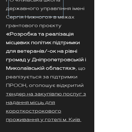
ГО «Київська школа
державного управління імені
Сергія Нижного» в межах
грантового проєкту
«Розробка та реалізація
місцевих політик підтримки
для ветеранів/-ок на рівні
громад у Дніпропетровській і
Миколаївській областях»
, що
реалізується за підтримки
ПРООН, оголошує відкритий
тендер на закупівлю послуг з
надання місць для
короткострокового
проживання у готелі м. Київ